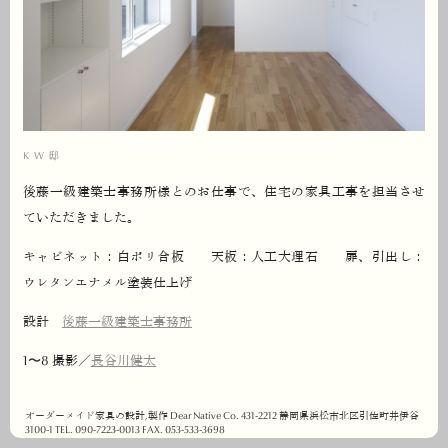
KW邸
後藤一級建築士事務所様とのお仕事で、住宅の家具工事を担当させ
ていただきました。
キャビネット：白ポリ合板 天板：人工大理石 扉、引出し：
ウレタンエナメル塗装仕上げ
設計
後藤一級建築士事務所
1〜8 撮影／
長谷川健太
オーダーメイド家具の設計,製作 Dear Native Co. 431-2212 静岡県浜松市北区引佐町井伊谷
3100-1 TEL. 090-7223-0013 FAX. 053-533-3698